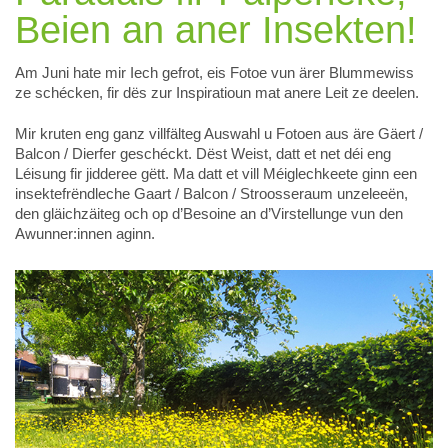
Beien an aner Insekten!
Am Juni hate mir Iech gefrot, eis Fotoe vun ärer Blummewiss
ze schécken, fir dës zur Inspiratioun mat anere Leit ze deelen.
Mir kruten eng ganz villfälteg Auswahl u Fotoen aus äre Gäert /
Balcon / Dierfer geschéckt. Dëst Weist, datt et net déi eng
Léisung fir jidderee gëtt. Ma datt et vill Méiglechkeete ginn een
insektefrëndleche Gaart / Balcon / Stroosseraum unzeleeën,
den gläichzäiteg och op d’Besoine an d’Virstellunge vun den
Awunner:innen aginn.