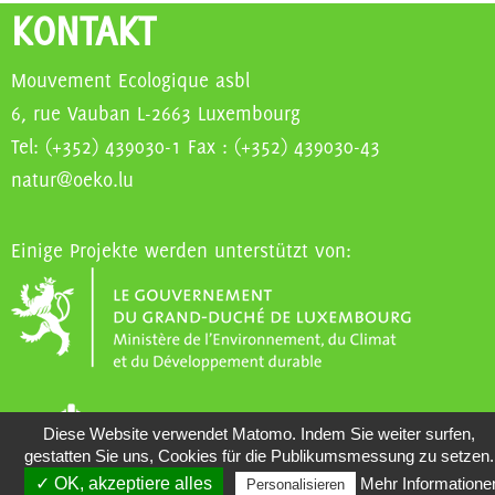
KONTAKT
Mouvement Ecologique asbl
6, rue Vauban L-2663 Luxembourg
Tel: (+352) 439030-1 Fax : (+352) 439030-43
natur@oeko.lu
Einige Projekte werden unterstützt von:
Diese Website verwendet Matomo. Indem Sie weiter surfen,
gestatten Sie uns, Cookies für die Publikumsmessung zu setzen.
✓ OK, akzeptiere alles
Mehr Informatione
Personalisieren