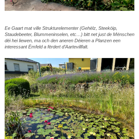
Ee Gaart mat ville Strukturelementer (Gehëlz, Steeköip,
Staudebeeter, Blummeninselen, etc…) bitt net just de Mënschen
déi hei liewen, ma och den aneren Déieren a Planzen een
interessant Ëmfeld a fërdert d’Aartevillfalt.