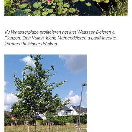
Vu Waasserplaze profitéieren net just W
aasser-Déieren a
Planzen. Och Vullen, kleng Mamendéieren a Land-Insekte
kommen heihinner drénken.