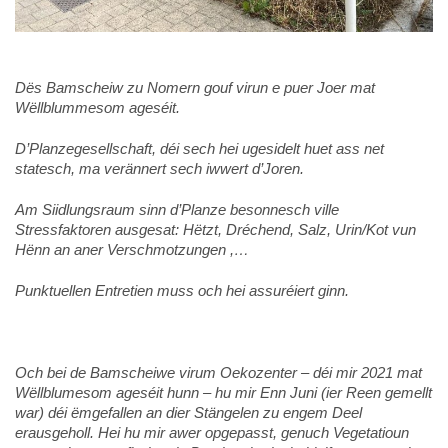
Dës Bamscheiw zu Nomern gouf virun e puer Joer mat
Wëllblummesom ageséit.
D’Planzegesellschaft, déi sech hei ugesidelt huet ass net
statesch, ma verännert sech iwwert d’Joren.
Am Siidlungsraum sinn d’Planze besonnesch ville
Stressfaktoren ausgesat: Hëtzt, Dréchend, Salz, Urin/Kot vun
Hënn an aner Verschmotzungen ,…
Punktuellen Entretien muss och hei assuréiert ginn.
Och bei de Bamscheiwe virum Oekozenter – déi mir 2021 mat
Wëllblumesom ageséit hunn – hu mir Enn Juni (ier Reen gemellt
war) déi ëmgefallen an dier Stängelen zu engem Deel
erausgeholl. Hei hu mir awer opgepasst, genuch Vegetatioun