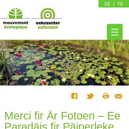
DE
FR
Merci fir Är Fotoen – Ee
Paradäis fir Päiperleke,