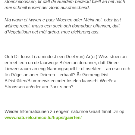
stoenzeloossen, fir datt de Buedem bedeckt bleift an net nach
méi schnell ënnert der Sonn ausdrëschend.
Ma wann et iwwert e puer Wochen oder Méint net, oder just
wéineg reent, muss een sech och domadder offannen, datt
d’Vegetatioun net méi gréng, mee giel/brong ass.
Och Dir loosst (zumindest een Deel vun) Är(er) Wiss stoen an
erfreet Iech un de faarwege Bléien an dorunner, datt Dir ee
Liewensraum an eng Nahrungsquell fir d’Insekten – an esou och
fir d’Vigel an aner Déieren – erhaalt? Är Gemeng léist
Bléisträifen/Blummewisen oder Inselen laanscht Weeër a
Stroossen an/oder am Park stoen?
Weider Informatiounen zu engem naturnoe Gaart fannt Dir op
www.naturelo.meco.lu/tipps/gaerten/