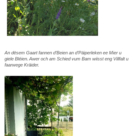
An dësem Gaart fannen d’Beien an d’Päiperleken ee Mier u
giele Bléien. Awer och am Schied vum Bam wiisst eng Villfalt u
faarwege Kräider.