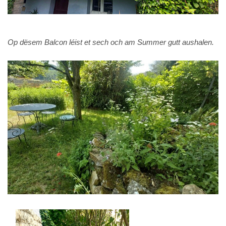
Op dësem Balcon léist et sech och am Summer gutt aushalen.