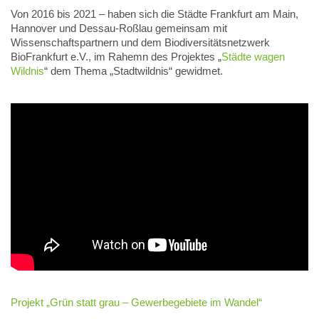
Von 2016 bis 2021 – haben sich die Städte Frankfurt am Main,
Hannover und Dessau-Roßlau gemeinsam mit
Wissenschaftspartnern und dem Biodiversitätsnetzwerk
BioFrankfurt e.V., im Rahemn des Projektes „
Städte wagen
Wildnis
“ dem Thema „Stadtwildnis“ gewidmet.
Projekt „Grün statt grau – Gewerbegebiete im Wandel“