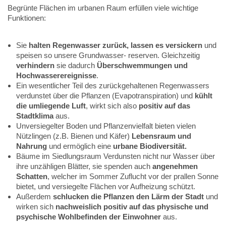
Begrünte Flächen im urbanen Raum erfüllen viele wichtige
Funktionen:
Sie
halten Regenwasser zurück, lassen es versickern
und
speisen so unsere Grundwasser- reserven. Gleichzeitig
verhindern
sie dadurch
Überschwemmungen und
Hochwasserereignisse
.
Ein wesentlicher Teil des zurückgehaltenen Regenwassers
verdunstet über die Pflanzen (Evapotranspiration) und
kühlt
die umliegende Luft
, wirkt sich also
positiv auf das
Stadtklima
aus.
Unversiegelter Boden und Pflanzenvielfalt bieten vielen
Nützlingen (z.B. Bienen und Käfer)
Lebensraum und
Nahrung
und ermöglich eine
urbane Biodiversität.
Bäume im Siedlungsraum Verdunsten nicht nur Wasser über
ihre unzähligen Blätter, sie spenden auch
angenehmen
Schatten
, welcher im Sommer Zuflucht vor der prallen Sonne
bietet, und versiegelte Flächen vor Aufheizung schützt.
Außerdem
schlucken die Pflanzen den Lärm der Stadt
und
wirken sich
nachweislich positiv auf das physische und
psychische Wohlbefinden der Einwohner
aus.