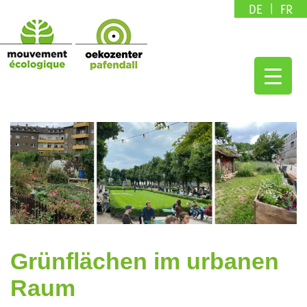
DE
FR
Grünflächen im urbanen
Raum