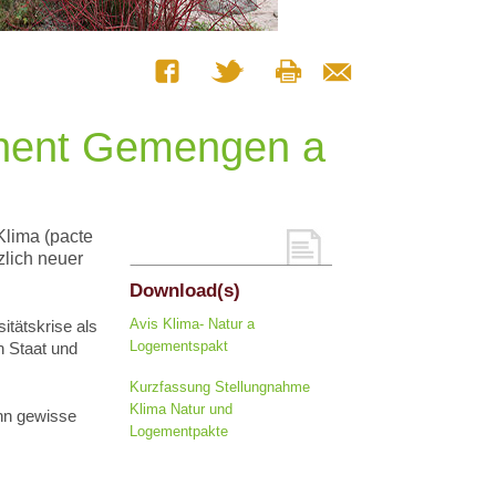
schent Gemengen a
Klima (pacte
zlich neuer
Download(s)
Avis Klima- Natur a
itätskrise als
Logementspakt
 Staat und
Kurzfassung Stellungnahme
Klima Natur und
nn gewisse
Logementpakte