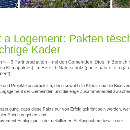
éit a Logement: Pakten të
ichtige Kader
en » – 3 Partnerschaften – mit den Gemeinden. Dies im Bereich 
ten Klimapaktes), im Bereich Naturschutz (pacte nature, ein gän
ment).
 und Projekte ausdrücklich, denn sowohl die Klima- und die Biodivers
s Engagement der Gemeinden und die enge Zusammenarbeit zwischen
rzeugung, dass diese Pakts nur von Erfolg gekrönt sein werden, we
ler Ebene gegeben sind.
vement Ecologique in der detaillierten Stellungnahme bzw. in der