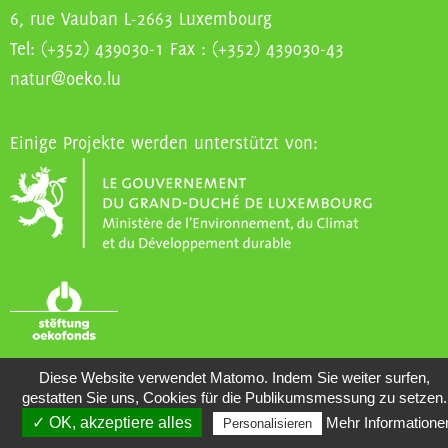
6, rue Vauban L-2663 Luxembourg
Tel: (+352) 439030-1 Fax : (+352) 439030-43
natur@oeko.lu
Einige Projekte werden unterstützt von:
Diese Website verwendet Matomo. Indem Sie weiter surfen,
Suche Kategorien
gestatten Sie uns, Cookies für die Publikumsmessung zu setzen.
✓ OK, akzeptiere alles
Mehr Informatione
Personalisieren