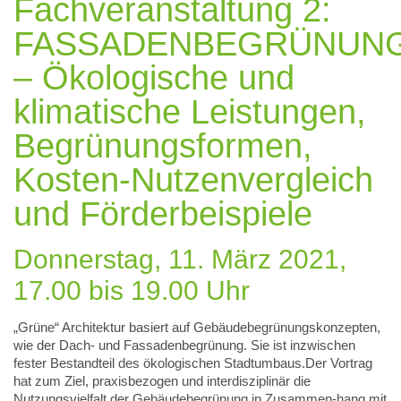
Fachveranstaltung 2:
FASSADENBEGRÜNUN
– Ökologische und
klimatische Leistungen,
Begrünungsformen,
Kosten-Nutzenvergleich
und Förderbeispiele
Donnerstag, 11. März 2021,
17.00 bis 19.00 Uhr
„Grüne“ Architektur basiert auf Gebäudebegrünungskonzepten,
wie der Dach- und Fassadenbegrünung. Sie ist inzwischen
fester Bestandteil des ökologischen Stadtumbaus.Der Vortrag
hat zum Ziel, praxisbezogen und interdisziplinär die
Nutzungsvielfalt der Gebäudebegrünung in Zusammen-hang mit