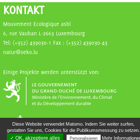
KONTAKT
Mouvement Ecologique asbl
6, rue Vauban L-2663 Luxembourg
Tel: (+352) 439030-1 Fax : (+352) 439030-43
natur@oeko.lu
Einige Projekte werden unterstützt von:
Diese Website verwendet Matomo. Indem Sie weiter surfen,
gestatten Sie uns, Cookies für die Publikumsmessung zu setzen.
✓ OK, akzeptiere alles
Mehr Informatione
Personalisieren