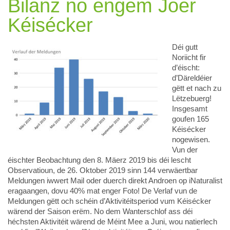
Bilanz no engem Joer
Kéisécker
Déi gutt
Noriicht fir
d’éischt:
d’Däreldéier
gëtt et nach zu
Lëtzebuerg!
Insgesamt
goufen 165
Kéisécker
nogewisen.
Vun der
éischter Beobachtung den 8. Mäerz 2019 bis déi lescht
Observatioun, de 26. Oktober 2019 sinn 144 verwäertbar
Meldungen iwwert Mail oder duerch direkt Androen op iNaturalist
eragaangen, dovu 40% mat enger Foto! De Verlaf vun de
Meldungen gëtt och schéin d’Aktivitéitsperiod vum Kéisécker
wärend der Saison erëm. No dem Wanterschlof ass déi
héchsten Aktivitéit wärend de Méint Mee a Juni, wou natierlech