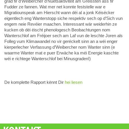
grad fir d’Weibercher d’Nuetsaktivitéit am Gréissten ass fir
Fudder ze fannen. Wat mer net konnte feststelle war e
Migratiounspeak am Hierscht wann déi al a jonk Kéisécker
eigentlech eng Wanterstopp siche respektiv sech op d’Sich vun
engem neie Revéier maachen. Interessant wär weiderhin ze
kucken ob déi éischt phenologesch Beobachtungen nom
Wanterschlof am Fréijoer sech am Laf vun de leschte Joren als
Folleg vum Klimawandel no vir geréckelt sinn an a wéi enger
kierperlecher Verfassung d’Weibercher nom Wanter sinn (e
waarme Wanter mat e puer Erwäche ka méi Energie kaschte
wéi e richtege Wanterschlof bei Minusgraden!)
De komplette Rapport kënnt Dir
hei liesen