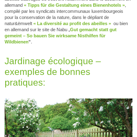
allemand
« Tipps für die Gestaltung eines Bienenhotels »
,
compilé par les syndicats intercommunaux luxembourgeois
pour la conservation de la nature, dans le dépliant de
natur&ëmwelt
« La diversité au profit des abeilles »
ou bien
en allemand sur le site de Nabu „
Gut gemacht statt gut
gemeint – So bauen Sie wirksame Nisthilfen für
Wildbienen
“
.
Jardinage écologique –
exemples de bonnes
pratiques: