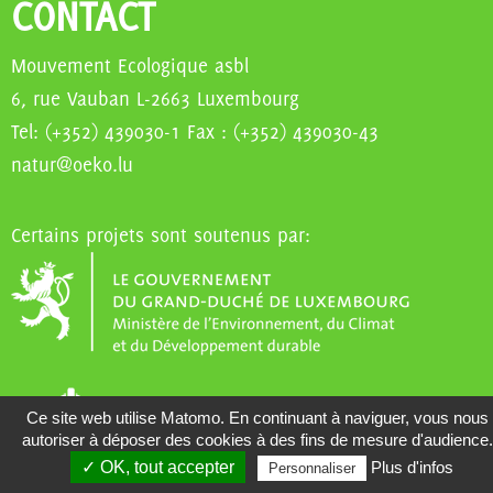
CONTACT
Mouvement Ecologique asbl
6, rue Vauban L-2663 Luxembourg
Tel: (+352) 439030-1 Fax : (+352) 439030-43
natur@oeko.lu
Certains projets sont soutenus par:
Ce site web utilise Matomo. En continuant à naviguer, vous nous
autoriser à déposer des cookies à des fins de mesure d'audience.
✓ OK, tout accepter
Plus d'infos
Personnaliser