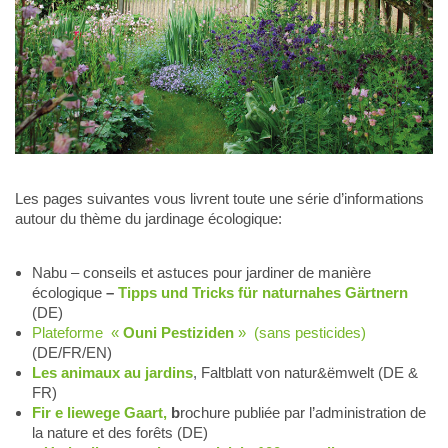
Les pages suivantes vous livrent toute une série d’informations
autour du thème du jardinage écologique:
Nabu – conseils et astuces pour jardiner de manière
écologique
–
Tipps und Tricks für naturnahes Gärtnern
(DE)
Plateforme «
Ouni Pestiziden
» (sans pesticides)
(DE/FR/EN)
Les animaux au jardins
, Faltblatt von natur&ëmwelt (DE &
FR)
Fir e liewege Gaart,
b
rochure publiée par l’administration de
la nature et des forêts (DE)